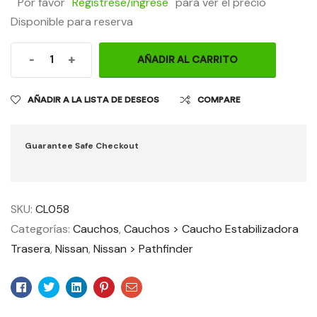
Por favor
Regístrese/ingrese
para ver el precio
Disponible para reserva
-
+
AÑADIR AL CARRITO
AÑADIR A LA LISTA DE DESEOS
COMPARE
Guarantee Safe Checkout
SKU:
CL058
Categorías:
Cauchos
,
Cauchos > Caucho Estabilizadora
Trasera
,
Nissan
,
Nissan > Pathfinder
Facebook
Twitter
Linkedin
Pinterest
Email