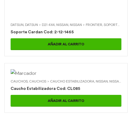
DATSUN
,
DATSUN > D21 4X4
,
NISSAN
,
NISSAN > FRONTIER
,
SOPORTES DE CARDAN
Soporte Cardan Cod: 2-12-1465
AÑADIR AL CARRITO
CAUCHOS
,
CAUCHOS > CAUCHO ESTABILIZADORA
,
NISSAN
,
NISSAN > D21
Caucho Estabilizadora Cod: CL085
AÑADIR AL CARRITO