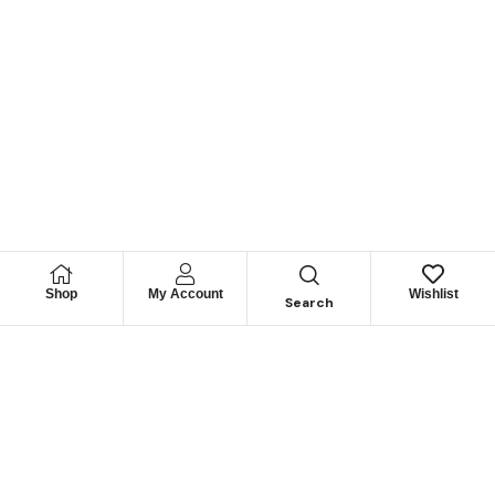
Shop
My Account
Wishlist
Search
Permítanos
Asesorarle
Cuéntenos su necesidad y le guiaremos para obtener los
mejores productos