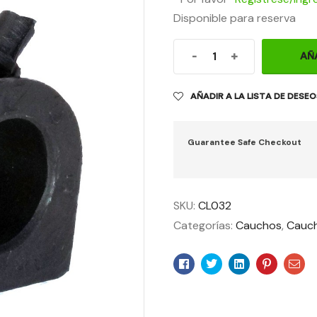
Disponible para reserva
-
+
AÑ
AÑADIR A LA LISTA DE DESE
Guarantee Safe Checkout
SKU:
CL032
Categorías:
Cauchos
,
Cauch
Facebook
Twitter
Linkedin
Pinteres
Ema