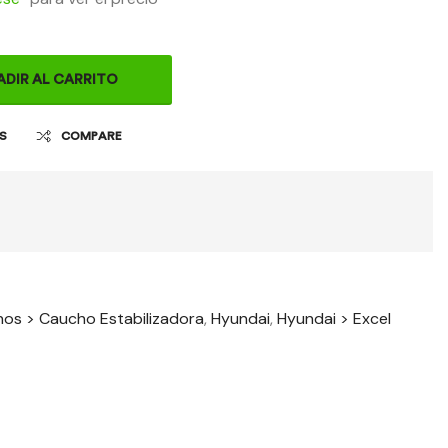
ADIR AL CARRITO
OS
COMPARE
os > Caucho Estabilizadora
,
Hyundai
,
Hyundai > Excel
t
il