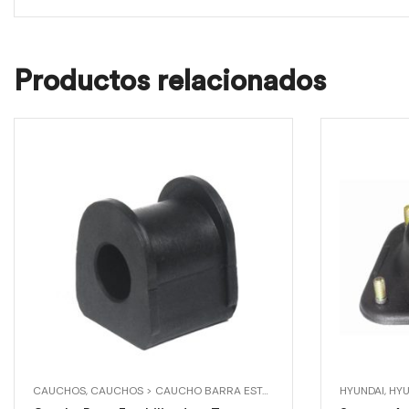
Productos relacionados
CAUCHOS
,
CAUCHOS > CAUCHO BARRA ESTABILIZADORA TRASERA
HYUNDAI
,
,
HYU
HYU