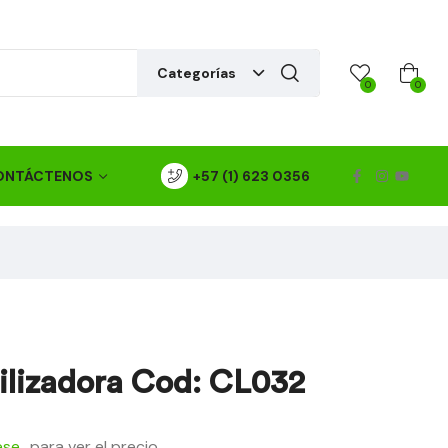
Categorías
0
0
ONTÁCTENOS
+57 (1) 623 0356
ilizadora Cod: CL032
ese
para ver el precio