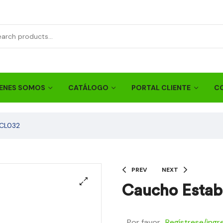
ENES SOMOS
CATÁLOGO
PORTAL CLIENTE
C
 CL032
PREV
NEXT
Caucho Estab
Por favor
Regístrese/ingr