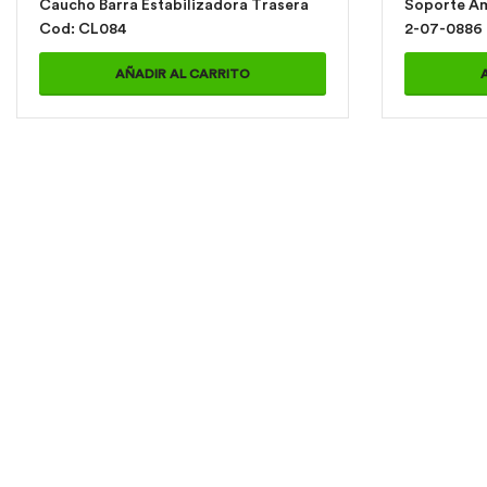
Caucho Barra Estabilizadora Trasera
Soporte Amo
Cod: CL084
2-07-0886
AÑADIR AL CARRITO