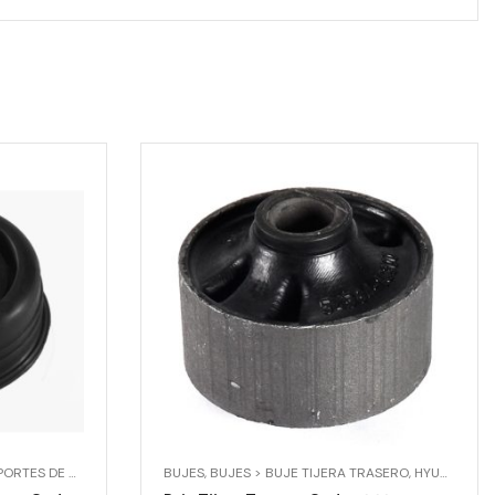
> SOPORTE AMORTIGUADOR DELANTERO
TES DE AMORTIGUADOR
BUJES
,
SOPORTES DE AMORTIGUADOR > SOPORTE AMOR
,
BUJES > BUJE TIJERA TRASERO
,
HYUNDAI
,
HY