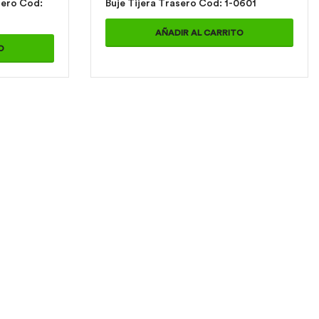
 Cod:
Buje Tijera Trasero Cod: 1-0601
AÑADIR AL CARRITO
O