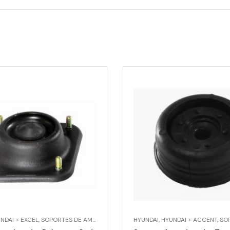
NDAI
NDAI > EXCEL
,
HYUNDAI > STAREX
,
SOPORTES DE AMORTIGUADOR
,
HYUNDAI
SOPORTES DE AMORTIGUADOR 
,
HYUNDAI > ACCENT
,
SOPOR