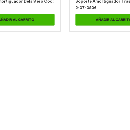
rtiguador Delantero Cod:
Soporte Amortiguador Trasero
2-07-0806
AÑADIR AL CARRITO
AÑADIR AL CARRIT