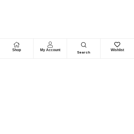
Shop
My Account
Wishlist
Search
Permítanos
Asesorarle
Cuéntenos su necesidad y le guiaremos para obtener los
mejores productos
CONTÁCTENOS