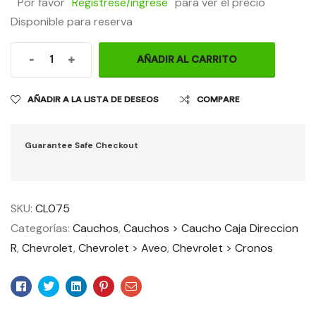
Por favor
Regístrese/ingrese
para ver el precio
Disponible para reserva
-
+
AÑADIR AL CARRITO
AÑADIR A LA LISTA DE DESEOS
COMPARE
Guarantee Safe Checkout
SKU:
CL075
Categorías:
Cauchos
,
Cauchos > Caucho Caja Direccion
R
,
Chevrolet
,
Chevrolet > Aveo
,
Chevrolet > Cronos
Facebook
Twitter
Linkedin
Pinterest
Email