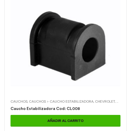
CAUCHOS
,
CAUCHOS > CAUCHO ESTABILIZADORA
,
CHEVROLET
,
CHEVRO
Caucho Estabilizadora Cod: CL008
AÑADIR AL CARRITO