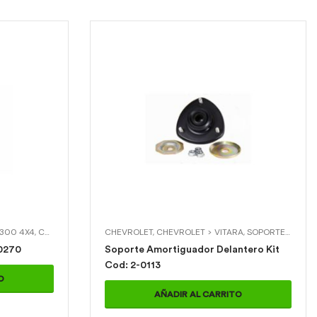
UADOR > SOPORTE AMORTIGUADOR DELANTERO
2300 4X4
,
CHEVROLET > RODEO 960
CHEVROLET
,
CHEVROLET > TROOPER 2.6
,
CHEVROLET > VITARA
,
SOPORTES DE AMORTIGUADOR
,
CHEVROLET >
0270
Soporte Amortiguador Delantero Kit
Cod: 2-0113
O
AÑADIR AL CARRITO