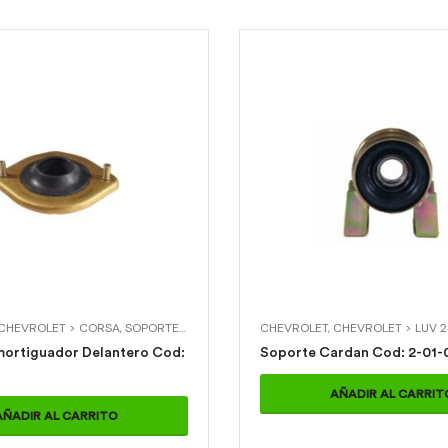
OLET > CHEVETTE
CHEVROLET > CORSA
,
SOPORTES DE AMORTIGUADOR
CHEVROLET
,
SOPORTES DE AMORTIG
,
CHEVROLET > LUV 
rtiguador Delantero Cod:
Soporte Cardan Cod: 2-01-
AÑADIR AL CARRIT
AÑADIR AL CARRITO