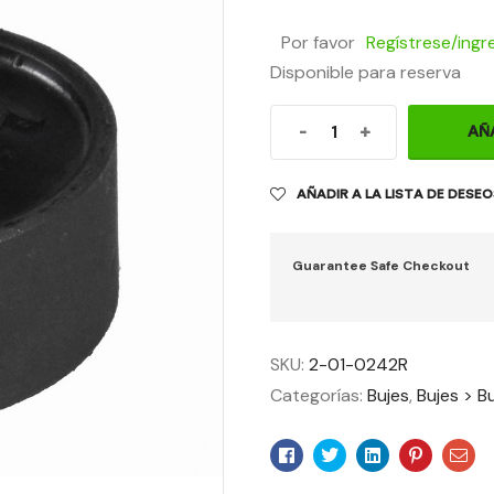
Por favor
Regístrese/ingr
Disponible para reserva
-
+
AÑ
AÑADIR A LA LISTA DE DESE
Guarantee Safe Checkout
SKU:
2-01-0242R
Categorías:
Bujes
,
Bujes > Bu
Facebook
Twitter
Linkedin
Pinteres
Ema