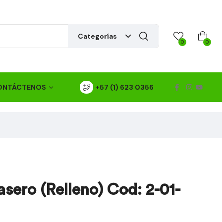
Categorías
0
0
ONTÁCTENOS
+57 (1) 623 0356
asero (Relleno) Cod: 2-01-