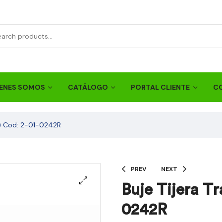
ENES SOMOS
CATÁLOGO
PORTAL CLIENTE
C
no) Cod: 2-01-0242R
PREV
NEXT
Buje Tijera Tr
0242R