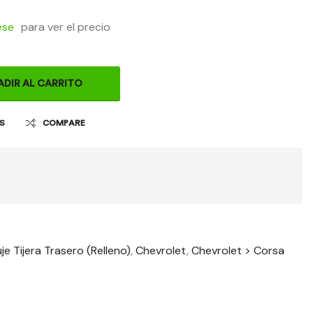
ese
para ver el precio
ADIR AL CARRITO
OS
COMPARE
je Tijera Trasero (Relleno)
,
Chevrolet
,
Chevrolet > Corsa
t
il