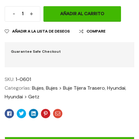
-
+
AÑADIR AL CARRITO
AÑADIR A LA LISTA DE DESEOS
COMPARE
Guarantee Safe Checkout
SKU:
1-0601
Categorías:
Bujes
,
Bujes > Buje Tijera Trasero
,
Hyundai
,
Hyundai > Getz
Facebook
Twitter
Linkedin
Pinterest
Email