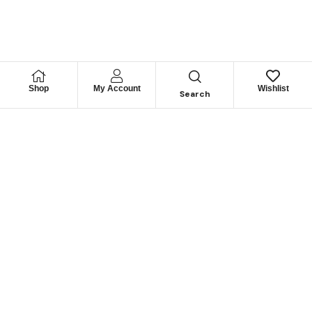
Shop
My Account
Wishlist
Search
Permítanos
Asesorarle
Cuéntenos su necesidad y le guiaremos para obtener los
mejores productos
CONTÁCTENOS