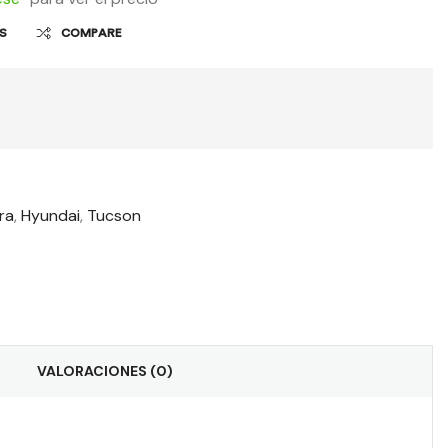
OS
COMPARE
era
,
Hyundai
,
Tucson
t
il
VALORACIONES (0)