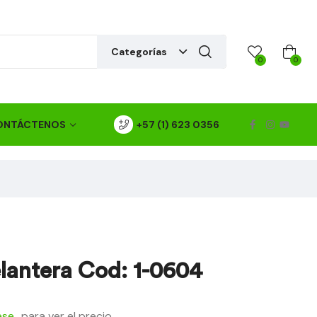
Categorías
0
0
ONTÁCTENOS
+57 (1) 623 0356
elantera Cod: 1-0604
ese
para ver el precio