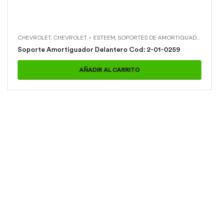
CHEVROLET
,
CHEVROLET > ESTEEM
,
SOPORTES DE AMORTIGUADOR
,
SOP
Soporte Amortiguador Delantero Cod: 2-01-0259
AÑADIR AL CARRITO