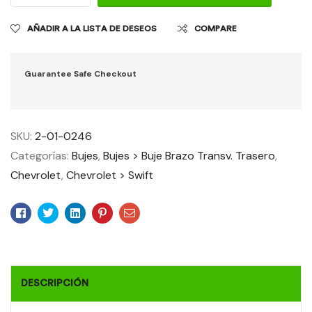
AÑADIR A LA LISTA DE DESEOS
COMPARE
Guarantee Safe Checkout
SKU:
2-01-0246
Categorías:
Bujes
,
Bujes > Buje Brazo Transv. Trasero
,
Chevrolet
,
Chevrolet > Swift
Facebook
Twitter
Linkedin
Pinterest
Email
DESCRIPCIÓN