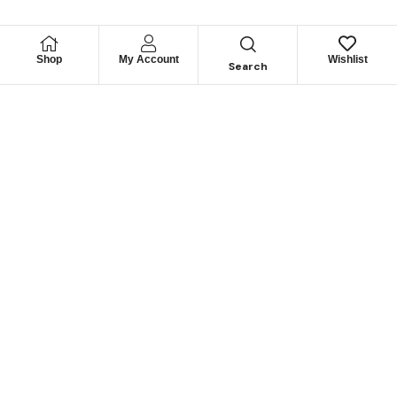
Shop
My Account
Wishlist
Search
Permítanos
Asesorarle
Cuéntenos su necesidad y le guiaremos para obtener los
mejores productos
CONTÁCTENOS