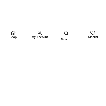
Shop
My Account
Wishlist
Search
Permítanos
Asesorarle
Cuéntenos su necesidad y le guiaremos para obtener los
mejores productos
CONTÁCTENOS