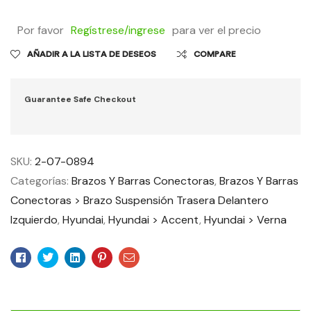
Por favor
Regístrese/ingrese
para ver el precio
AÑADIR A LA LISTA DE DESEOS
COMPARE
Guarantee Safe Checkout
SKU:
2-07-0894
Categorías:
Brazos Y Barras Conectoras
,
Brazos Y Barras
Conectoras > Brazo Suspensión Trasera Delantero
Izquierdo
,
Hyundai
,
Hyundai > Accent
,
Hyundai > Verna
Facebook
Twitter
Linkedin
Pinterest
Email